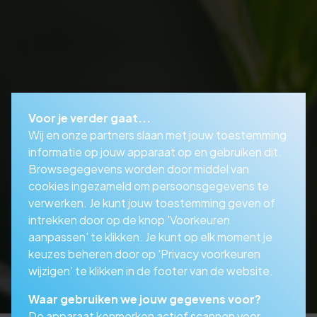
Voor je verder gaat...
Wij en onze partners slaan met jouw toestemming
informatie op jouw apparaat op en gebruiken dit.
Browsegegevens worden door middel van
cookies ingezameld om persoonsgegevens te
verwerken. Je kunt jouw toestemming geven of
intrekken door op de knop 'Voorkeuren
aanpassen' te klikken. Je kunt op elk moment je
keuzes beheren door op 'Privacy voorkeuren
wijzigen' te klikken in de footer van de website.
Waar gebruiken we jouw gegevens voor?
De apparaat kenmerken actief scannen voor