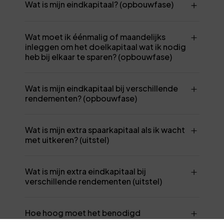
Wat is mijn eindkapitaal? (opbouwfase)
Wat moet ik éénmalig of maandelijks
inleggen om het doelkapitaal wat ik nodig
heb bij elkaar te sparen? (opbouwfase)
Wat is mijn eindkapitaal bij verschillende
rendementen? (opbouwfase)
Wat is mijn extra spaarkapitaal als ik wacht
met uitkeren? (uitstel)
Wat is mijn extra eindkapitaal bij
verschillende rendementen (uitstel)
Hoe hoog moet het benodigd
eindkapitaal zijn bij een maandelijkse