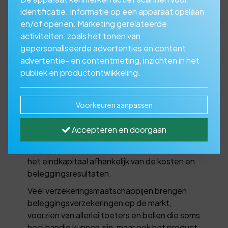
identificatie. Informatie op een apparaat opslaan
en/of openen. Marketing gerelateerde
activiteiten, zoals het tonen van
Bekijk de mogelijkheden
gepersonaliseerde advertenties en content,
van een
advertentie- en contentmeting, inzichten in het
publiek en productontwikkeling.
beleggingsverzekering
Voorkeuren aanpassen
Wordt bij de kapitaalverzekering gespaard en
is er sprake van een afgesproken eindkapitaal,
Accepteren en doorgaan
met of zonder winstdeling, bij de
beleggingsverzekering wordt er belegd en is
het eindkapitaal afhankelijk van de kosten en
beleggingsresultaten.
Veel verzekeringsmaatschappijen brengen
beleggingsverzekeringen op de markt,
voorzien van allerlei toeters en bellen die soms
heel handig kunnen zijn, maar ook het product