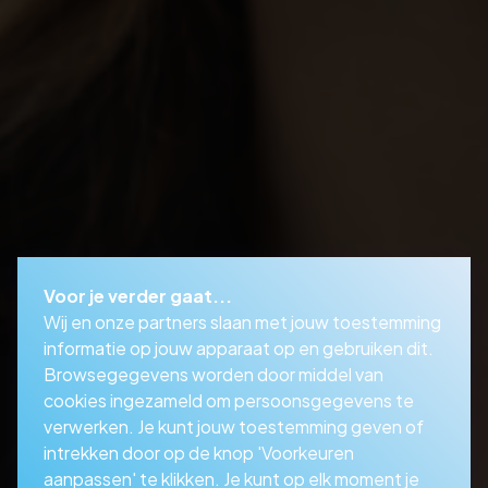
Voor je verder gaat...
Wij en onze partners slaan met jouw toestemming
informatie op jouw apparaat op en gebruiken dit.
Browsegegevens worden door middel van
cookies ingezameld om persoonsgegevens te
verwerken. Je kunt jouw toestemming geven of
intrekken door op de knop 'Voorkeuren
aanpassen' te klikken. Je kunt op elk moment je