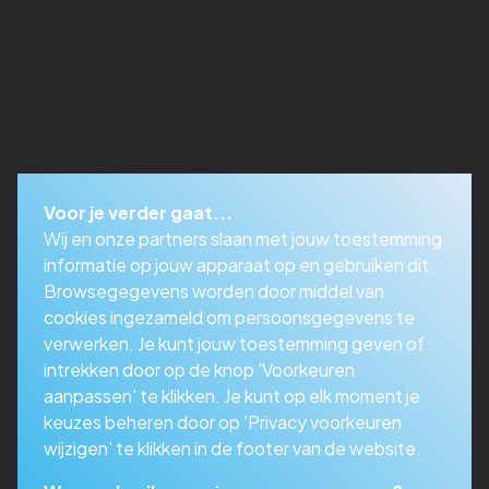
Voor je verder gaat...
Wij en onze partners slaan met jouw toestemming
informatie op jouw apparaat op en gebruiken dit.
Browsegegevens worden door middel van
cookies ingezameld om persoonsgegevens te
verwerken. Je kunt jouw toestemming geven of
intrekken door op de knop 'Voorkeuren
aanpassen' te klikken. Je kunt op elk moment je
keuzes beheren door op 'Privacy voorkeuren
wijzigen' te klikken in de footer van de website.