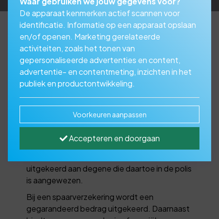
Waar gebruiken we jouw gegevens voor?
De apparaat kenmerken actief scannen voor
identificatie. Informatie op een apparaat opslaan
en/of openen. Marketing gerelateerde
activiteiten, zoals het tonen van
Bekijk de mogelijkheden
gepersonaliseerde advertenties en content,
van een
advertentie- en contentmeting, inzichten in het
publiek en productontwikkeling.
spaarverzekering
Voorkeuren aanpassen
Een spaarverzekering is een
kapitaalverzekering. Het is een verzekering
Accepteren en doorgaan
waarbij, als de verzekerde op de einddatum
nog leeft, het afgesproken bedrag wordt
uitgekeerd aan degene die daartoe in de polis
is aangewezen.
Bij een spaarverzekering wordt een
gegarandeerd bedrag uitgekeerd. Daarnaast