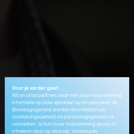
Voor je verder gaat...
Wij en onze partners slaan met jouw toestemming
informatie op jouw apparaat op en gebruiken dit.
Browsegegevens worden door middel van
cookies ingezameld om persoonsgegevens te
verwerken. Je kunt jouw toestemming geven of
intrekken door op de knop 'Voorkeuren