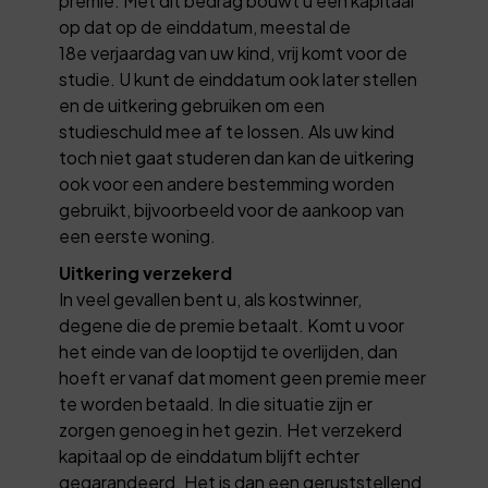
premie. Met dit bedrag bouwt u een kapitaal
op dat op de einddatum, meestal de
18e verjaardag van uw kind, vrij komt voor de
studie. U kunt de einddatum ook later stellen
en de uitkering gebruiken om een
studieschuld mee af te lossen. Als uw kind
toch niet gaat studeren dan kan de uitkering
ook voor een andere bestemming worden
gebruikt, bijvoorbeeld voor de aankoop van
een eerste woning.
Uitkering verzekerd
In veel gevallen bent u, als kostwinner,
degene die de premie betaalt. Komt u voor
het einde van de looptijd te overlijden, dan
hoeft er vanaf dat moment geen premie meer
te worden betaald. In die situatie zijn er
zorgen genoeg in het gezin. Het verzekerd
kapitaal op de einddatum blijft echter
gegarandeerd. Het is dan een geruststellend