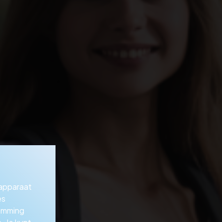
 apparaat
es
temming