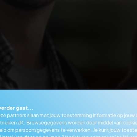
verder gaat...
nze partners slaan met jouw toestemming informatie op jouw
bruiken dit. Browsegegevens worden door middel van cooki
eld om persoonsgegevens te verwerken. Je kunt jouw toes