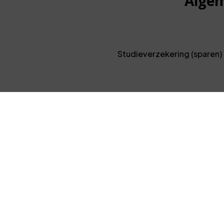
Algem
Studieverzekering (sparen)
Vraag bij