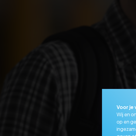
Voor je 
Wij en o
op en ge
ingezam