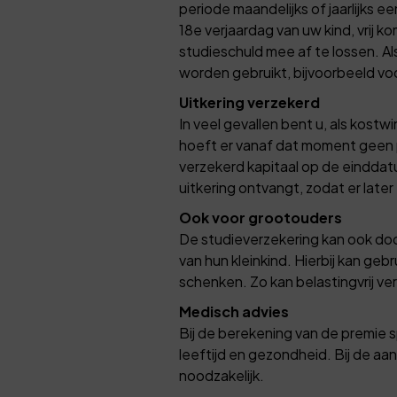
periode maandelijks of jaarlijks 
18e verjaardag van uw kind, vrij 
studieschuld mee af te lossen. A
worden gebruikt, bijvoorbeeld v
Uitkering verzekerd
In veel gevallen bent u, als kostw
hoeft er vanaf dat moment geen pr
verzekerd kapitaal op de einddatu
uitkering ontvangt, zodat er lat
Ook voor grootouders
De studieverzekering kan ook doo
van hun kleinkind. Hierbij kan geb
schenken. Zo kan belastingvrij 
Medisch advies
Bij de berekening van de premie s
leeftijd en gezondheid. Bij de 
noodzakelijk.