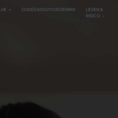
IJK
OUDEDAGSVOORZIENING
LEVEN &
RISICO