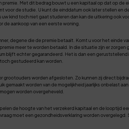
een premie. Met dit bedrag bouwt u een kapitaal op dat op de
komt voor de studie. U kunt de einddatum ook later stellen en 
ls uw kind toch niet gaat studeren dan kan de uitkering ook 
oor de aankoop van een eerste woning.
inner, degene die de premie betaalt. Komt u voor het einde van
emie meer te worden betaald. In die situatie zijn er zorgen 
m blijft echter gegarandeerd. Het is dan een geruststellend 
er toch gestudeerd kan worden.
r grootouders worden afgesloten. Zo kunnen zij direct bijdr
ruik gemaakt worden van de mogelijkheid jaarlijks onbelast aan
vermogen worden overgeheveld.
pelen de hoogte van het verzekerd kapitaal en de looptijd een 
aanvraag moet een gezondheidsverklaring worden overgelegd. 