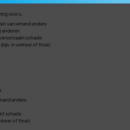
S
ing voor u.
len van iemand anders
j anderen
veroorzaakt schade
bijv. in verkeer of thuis)
u.
emand anders
akt schade
erkeer of thuis)