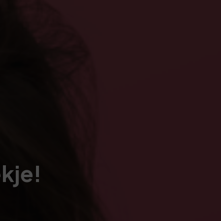
ekje!