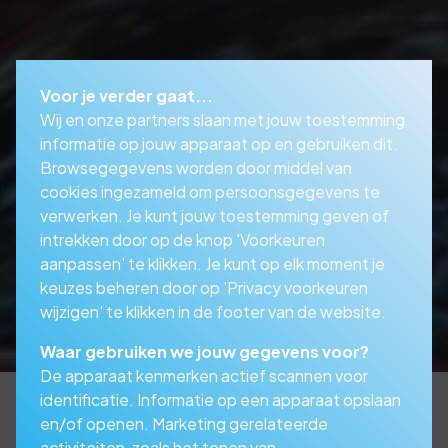
Voor je verder gaat...
Wij en onze partners slaan met jouw toestemming
informatie op jouw apparaat op en gebruiken dit.
Browsegegevens worden door middel van
cookies ingezameld om persoonsgegevens te
verwerken. Je kunt jouw toestemming geven of
intrekken door op de knop 'Voorkeuren
aanpassen' te klikken. Je kunt op elk moment je
keuzes beheren door op 'Privacy voorkeuren
wijzigen' te klikken in de footer van de website.
Waar gebruiken we jouw gegevens voor?
De apparaat kenmerken actief scannen voor
identificatie. Informatie op een apparaat opslaan
en/of openen. Marketing gerelateerde
activiteiten, zoals het tonen van