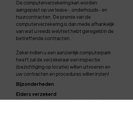
De computerverzekering kan worden
aangepast op uw lease-, onderhouds- en
huurcontracten. De premie van de
computerverzekering is dan mede afhankelijk
van wat u reeds wel/niet hebt geregeld in de
betreffende contracten.
Zeker indien u een aanzienlijk computerpark
heeft zal de verzekeraar een inspectie
(bezichtiging op locatie) willen uitvoeren en
uw contracten en procedures willen inzien!
Bijzonderheden
Elders verzekerd
Met de computerverzekering bent u ook
onderweg en op locatie uitstekend
verzekerd. Laptops en andere apparatuur die
u elders gebruikt (thuis, bij de klant) is
standaard tot € 5.000,00 meeverzekerd.