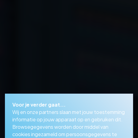
Voor je verder gaat...
Wij en onze partners slaan met jouw toestemming
informatie op jouw apparaat op en gebruiken dit.
Browsegegevens worden door middel van
cookies ingezameld om persoonsgegevens te